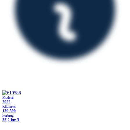
Modelår
2022
Kilometer
139.500
Forbrug
33,2 km/l