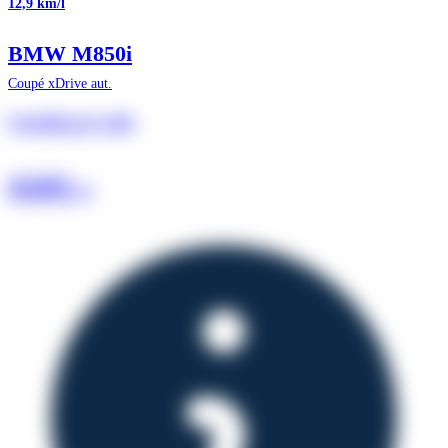
12,9 km/l
BMW M850i
Coupé xDrive aut.
Leasing pr. md.
4.641
kr.