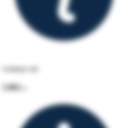
Leasing pr. md.
5.802
kr.