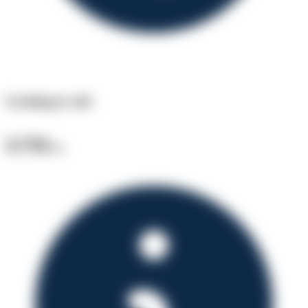
Leasing pr. md.
3.733
kr.