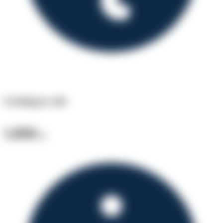
Leasing pr. md.
1.850
kr.