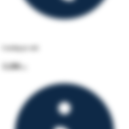
Leasing pr. md.
3.206
kr.