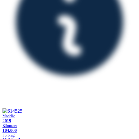
Modelår
2019
Kilometer
104.000
Forbrug