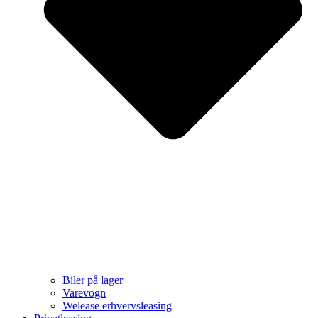
Biler på lager
Varevogn
Welease erhvervsleasing