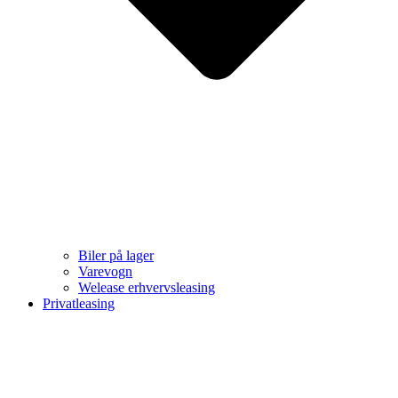
Biler på lager
Varevogn
Welease erhvervsleasing
Privatleasing