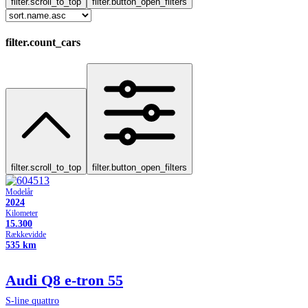
filter.scroll_to_top
filter.button_open_filters
filter.count_cars
filter.scroll_to_top
filter.button_open_filters
Modelår
2024
Kilometer
15.300
Rækkevidde
535 km
Audi Q8 e-tron
55
S-line quattro