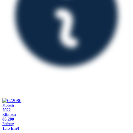
Modelår
2022
Kilometer
85.200
Forbrug
15,5 km/l