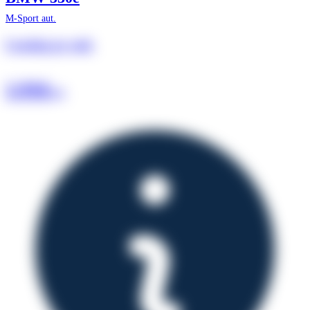
M-Sport aut.
Leasing pr. md.
1.916
kr.