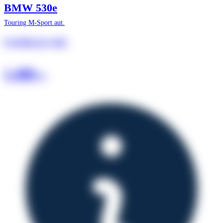
BMW 530e
Touring M-Sport aut.
Leasing pr. md.
1.480
kr.