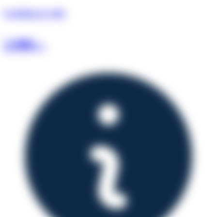
Leasing pr. md.
2.986
kr.