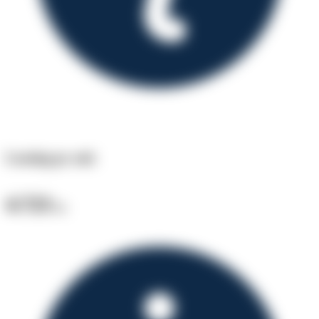
Leasing pr. md.
4.723
kr.