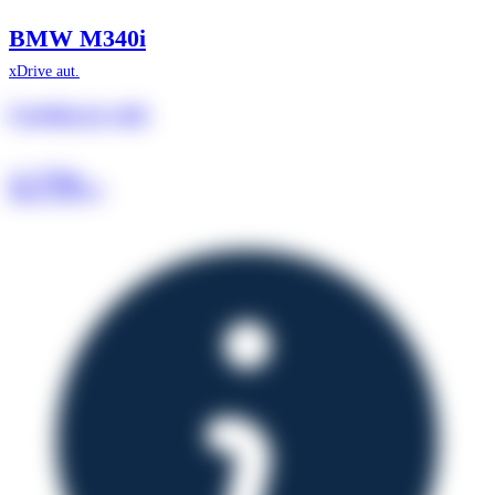
BMW M340i
xDrive aut.
Leasing pr. md.
3.779
kr.