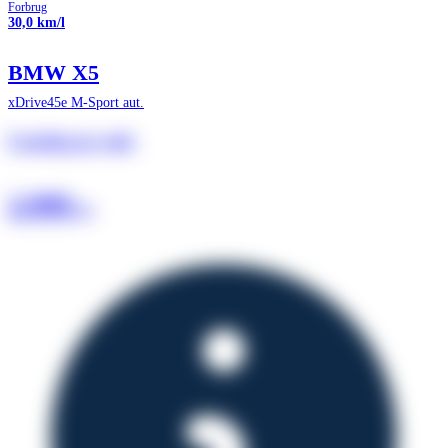
Forbrug
30,0 km/l
BMW X5
xDrive45e M-Sport aut.
Leasing pr. md.
2.999
kr.