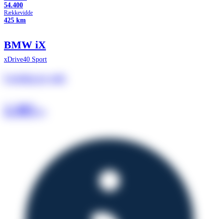
54.400
Rækkevidde
425 km
BMW iX
xDrive40 Sport
Leasing pr. md.
2.385
kr.