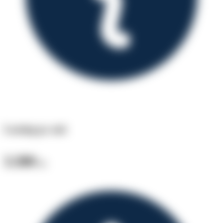
Leasing pr. md.
3.300
kr.