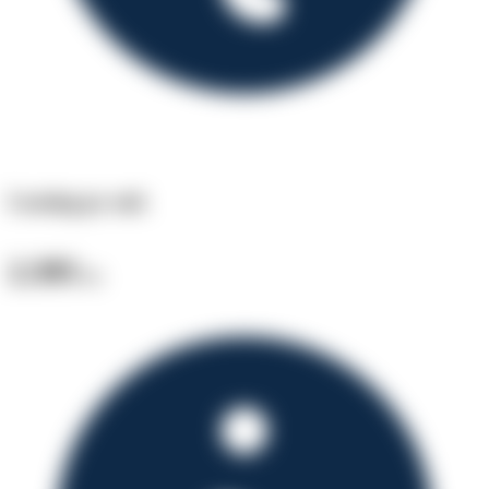
Leasing pr. md.
2.395
kr.