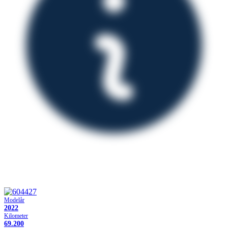
Modelår
2022
Kilometer
69.200