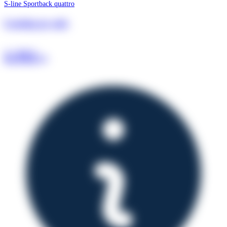
S-line Sportback quattro
Leasing pr. md.
2.352
kr.