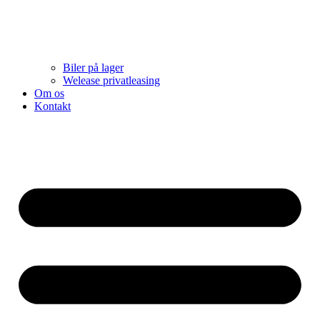
Biler på lager
Welease privatleasing
Om os
Kontakt