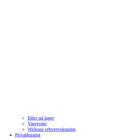
Biler på lager
Varevogn
Welease erhvervsleasing
Privatleasing