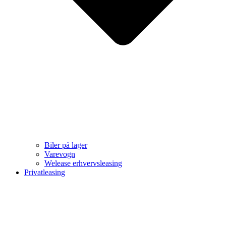
Biler på lager
Varevogn
Welease erhvervsleasing
Privatleasing