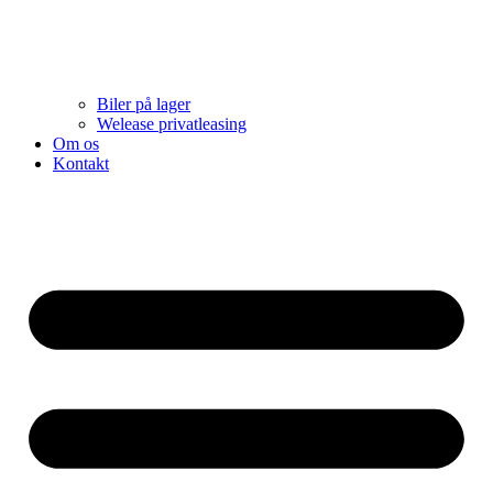
Biler på lager
Welease privatleasing
Om os
Kontakt