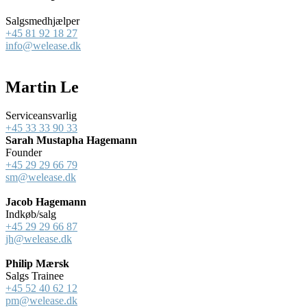
Salgsmedhjælper
+45 81 92 18 27
info@welease.dk
Martin Le
Serviceansvarlig
+45 33 33 90 33
Sarah Mustapha Hagemann
Founder
+45 29 29 66 79
sm@welease.dk
Jacob Hagemann
Indkøb/salg
+45 29 29 66 87
jh@welease.dk
Philip Mærsk
Salgs Trainee
+45 52 40 62 12
pm@welease.dk