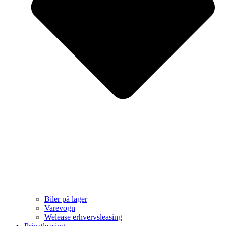
Biler på lager
Varevogn
Welease erhvervsleasing