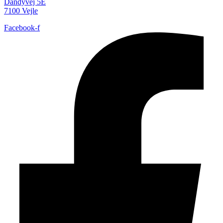
Dandyvej 5E
7100 Vejle
Facebook-f