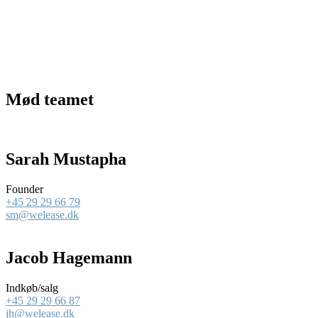
Mød teamet
Sarah Mustapha
Founder
+45 29 29 66 79
sm@welease.dk
Jacob Hagemann
Indkøb/salg
+45 29 29 66 87
jh@welease.dk