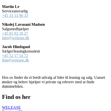
Martin Le
Serviceansvarlig
+45 33 33 90 33
Nikolej Lavasani Madsen
Salgsmedhjælper
+45 81 92 18 27
info@welease.dk
Jacob Hindsgaul
Sælger/leasingkonsulent
+45 52 17 54 72
jhm@welease.dk
Hos os finder du et bredt udvalg af biler til leasing og salg. Uanset
ønsker og behov hjælper vi private og erhverv med at finde
drømmebilen.
Find os her
WELEASE