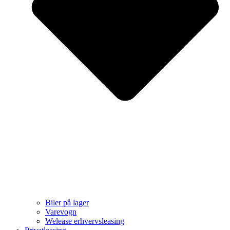
Biler på lager
Varevogn
Welease erhvervsleasing