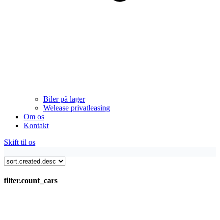
Biler på lager
Welease privatleasing
Om os
Kontakt
Skift til os
filter.count_cars