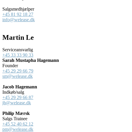
Salgsmedhjælper
+45 81 92 18 27
info@welease.dk
Martin Le
Serviceansvarlig
+45 33 33 90 33
Sarah Mustapha Hagemann
Founder
+45 29 29 66 79
sm@welease.dk
Jacob Hagemann
Indkøb/salg
+45 29 29 66 87
jh@welease.dk
Philip Mærsk
Salgs Trainee
+45 52 40 62 12
pm@welease.dk