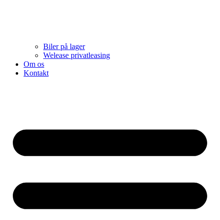
Biler på lager
Welease privatleasing
Om os
Kontakt