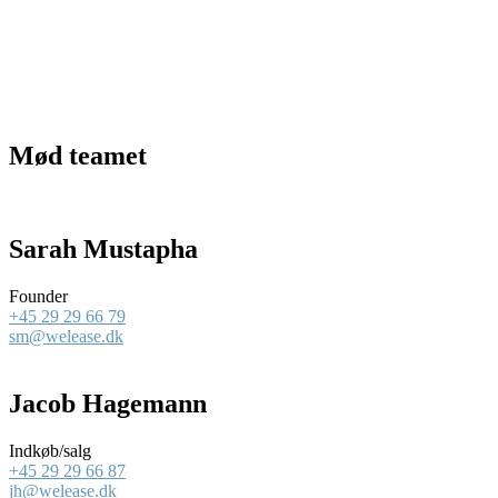
Mød teamet
Sarah Mustapha
Founder
+45 29 29 66 79
sm@welease.dk
Jacob Hagemann
Indkøb/salg
+45 29 29 66 87
jh@welease.dk