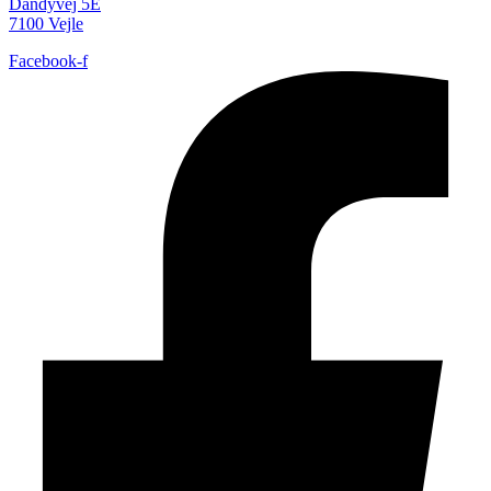
Dandyvej 5E
7100 Vejle
Facebook-f