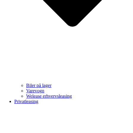
Biler på lager
Varevogn
Welease erhvervsleasing
Privatleasing