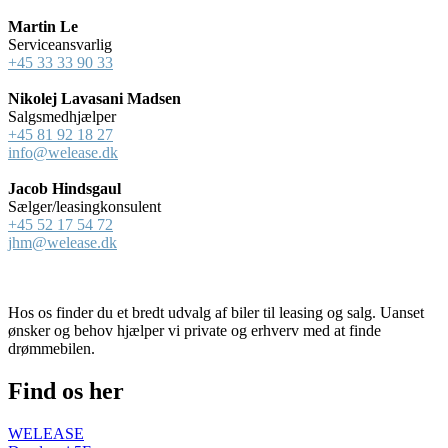
Martin Le
Serviceansvarlig
+45 33 33 90 33
Nikolej Lavasani Madsen
Salgsmedhjælper
+45 81 92 18 27
info@welease.dk
Jacob Hindsgaul
Sælger/leasingkonsulent
+45 52 17 54 72
jhm@welease.dk
Hos os finder du et bredt udvalg af biler til leasing og salg. Uanset
ønsker og behov hjælper vi private og erhverv med at finde
drømmebilen.
Find os her
WELEASE