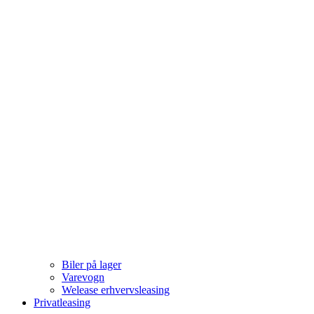
Biler på lager
Varevogn
Welease erhvervsleasing
Privatleasing