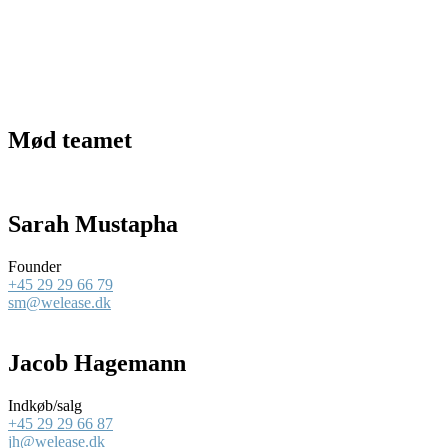
Mød teamet
Sarah Mustapha
Founder
+45 29 29 66 79
sm@welease.dk
Jacob Hagemann
Indkøb/salg
+45 29 29 66 87
jh@welease.dk