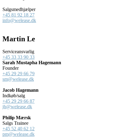
Salgsmedhjælper
+45 81 92 18 27
info@welease.dk
Martin Le
Serviceansvarlig
+45 33 33 90 33
Sarah Mustapha Hagemann
Founder
+45 29 29 66 79
sm@welease.dk
Jacob Hagemann
Indkøb/salg
+45 29 29 66 87
jh@welease.dk
Philip Mærsk
Salgs Trainee
+45 52 40 62 12
pm@welease.dk