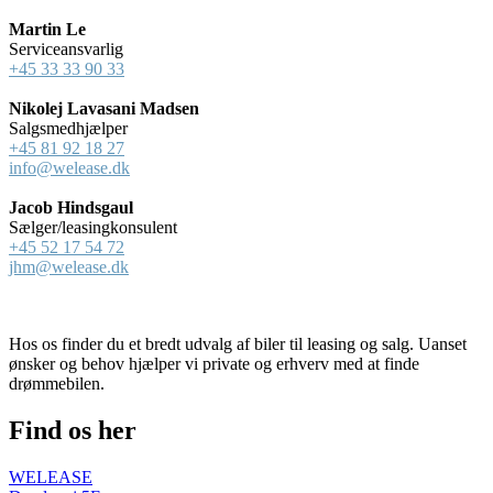
Martin Le
Serviceansvarlig
+45 33 33 90 33
Nikolej Lavasani Madsen
Salgsmedhjælper
+45 81 92 18 27
info@welease.dk
Jacob Hindsgaul
Sælger/leasingkonsulent
+45 52 17 54 72
jhm@welease.dk
Hos os finder du et bredt udvalg af biler til leasing og salg. Uanset
ønsker og behov hjælper vi private og erhverv med at finde
drømmebilen.
Find os her
WELEASE