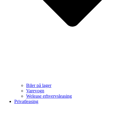
Biler på lager
Varevogn
Welease erhvervsleasing
Privatleasing