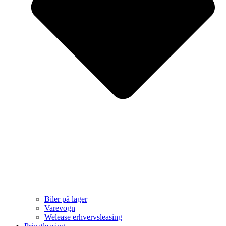
Biler på lager
Varevogn
Welease erhvervsleasing