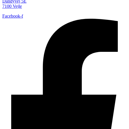
Dandyvej 5E
7100 Vejle
Facebook-f