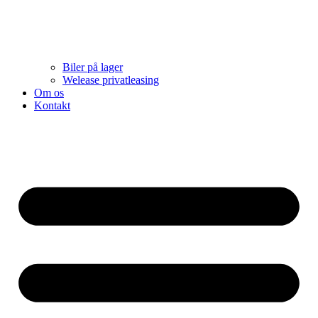
Biler på lager
Welease privatleasing
Om os
Kontakt